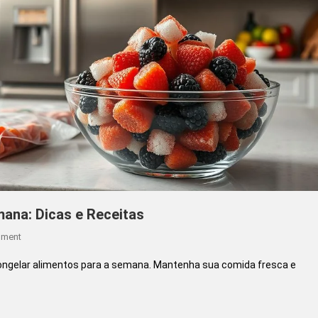
ana: Dicas e Receitas
On
mment
Como
 congelar alimentos para a semana. Mantenha sua comida fresca e
Congelar
Alimentos
Para
A