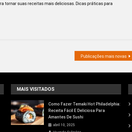
a tornar suas receitas mais deliciosas. Dicas práticas para
Truques
De
Cozinha
Simples
Que
Vão
Transformar
Sua
Publicações mais novas
Forma
De
Cozinhar!
MAIS VISITADOS
Como Fazer Temaki Hot Philadelphia:
Receita Fácil E Deliciosa Para
Amantes De Sushi
abril 10, 2025