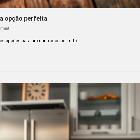
a opção perfeita
On
mment
Faca
es opções para um churrasco perfeito.
Ideal
Para
Churrasco:
Descubra
A
Opção
Perfeita