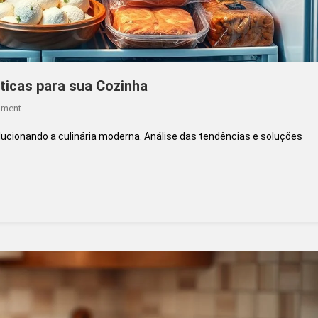
ticas para sua Cozinha
On
mment
Alimentos
cionando a culinária moderna. Análise das tendências e soluções
Congelados:
Soluções
Práticas
Para
Sua
Cozinha