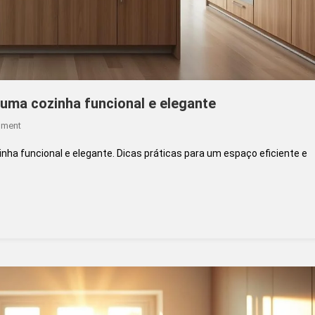
r uma cozinha funcional e elegante
On
mment
Torre
nha funcional e elegante. Dicas práticas para um espaço eficiente e
Quente:
10
Ideias
Para
Planejar
Uma
Cozinha
Funcional
E
Elegante