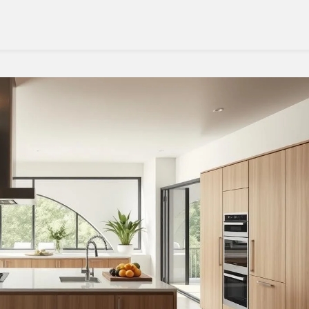
Panela
De
Pressão
Elétrica
PCC20
6L
Electrolux
Para
Todo
O
Dia