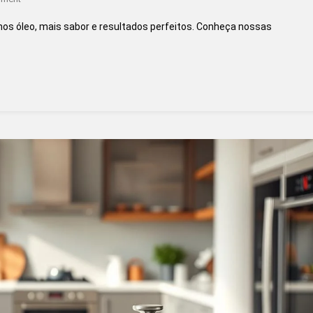
Transforme
nos óleo, mais sabor e resultados perfeitos. Conheça nossas
Sua
Cozinha
Com
A
Airfryer
Da
Oster:
Menos
Óleo,
Mais
Sabor