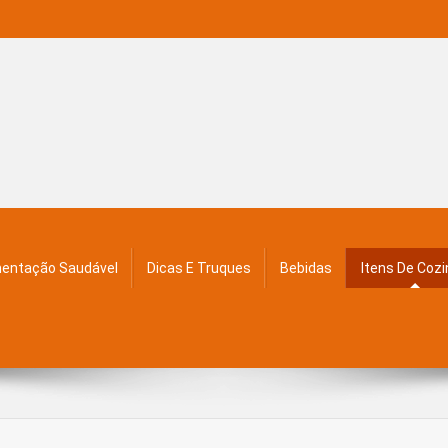
mentação Saudável
Dicas E Truques
Bebidas
Itens De Coz