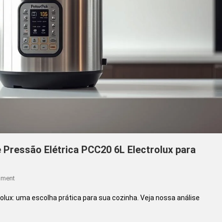
Pressão Elétrica PCC20 6L Electrolux para
On
mment
Cozinha
rolux: uma escolha prática para sua cozinha. Veja nossa análise
Sem
Complicação: