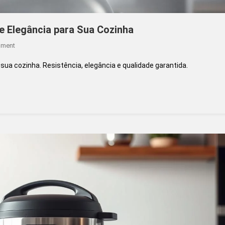
 e Elegância para Sua Cozinha
On
mment
Panela
ua cozinha. Resistência, elegância e qualidade garantida.
Inox
Tramontina:
Resistência
E
Elegância
Para
Sua
Cozinha