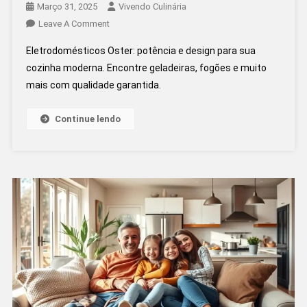
Março 31, 2025
Vivendo Culinária
On
Leave A Comment
Eletrodomésticos
Eletrodomésticos Oster: potência e design para sua
Oster:
cozinha moderna. Encontre geladeiras, fogões e muito
Potência
mais com qualidade garantida.
E
Design
Para
Continue lendo
Sua
Cozinha
Moderna