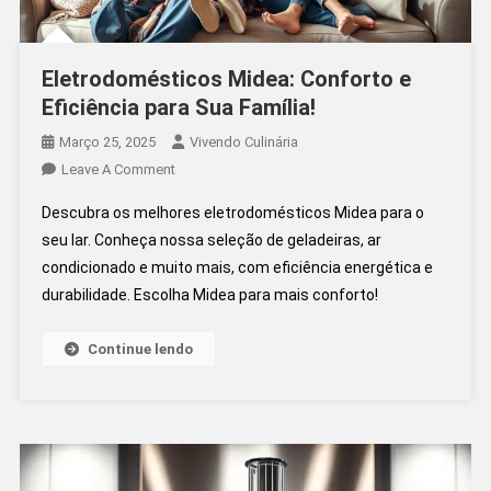
Eletrodomésticos Midea: Conforto e
Eficiência para Sua Família!
Março 25, 2025
Vivendo Culinária
On
Leave A Comment
Eletrodomésticos
Descubra os melhores eletrodomésticos Midea para o
Midea:
seu lar. Conheça nossa seleção de geladeiras, ar
Conforto
condicionado e muito mais, com eficiência energética e
E
durabilidade. Escolha Midea para mais conforto!
Eficiência
Para
Sua
Continue lendo
Família!