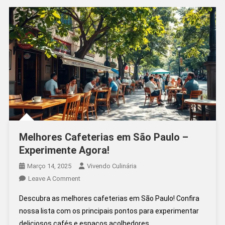
Xícara
Melhores Cafeterias em São Paulo –
Experimente Agora!
Março 14, 2025
Vivendo Culinária
On
Leave A Comment
Melhores
Descubra as melhores cafeterias em São Paulo! Confira
Cafeterias
nossa lista com os principais pontos para experimentar
Em
deliciosos cafés e espaços acolhedores.
São