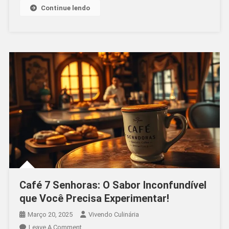
E
Continue lendo
Eficiência
Para
Sua
Cozinha
Profissional!
Café 7 Senhoras: O Sabor Inconfundível
que Você Precisa Experimentar!
Março 20, 2025
Vivendo Culinária
On
Leave A Comment