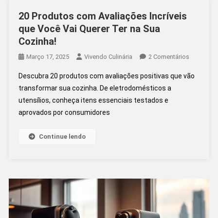
20 Produtos com Avaliações Incríveis
que Você Vai Querer Ter na Sua
Cozinha!
Em
Março 17, 2025
Vivendo Culinária
2 Comentários
20
Descubra 20 produtos com avaliações positivas que vão
Produtos
transformar sua cozinha. De eletrodomésticos a
Com
utensílios, conheça itens essenciais testados e
Avaliaçõe
aprovados por consumidores
Incríveis
Que
Você
Continue lendo
Vai
Querer
Ter
Na
Sua
Cozinha!