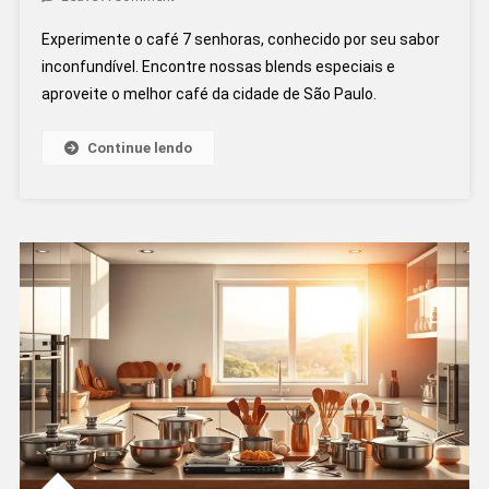
Café
Experimente o café 7 senhoras, conhecido por seu sabor
7
inconfundível. Encontre nossas blends especiais e
Senhoras:
aproveite o melhor café da cidade de São Paulo.
O
Sabor
Inconfundível
Continue lendo
Que
Você
Precisa
Experimentar!