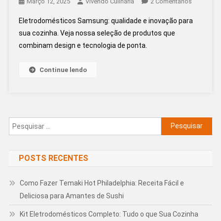
Em
Março 12, 2025
Vivendo Culinária
2 Comentários
Eletrodom
Eletrodomésticos Samsung: qualidade e inovação para
Samsung:
sua cozinha. Veja nossa seleção de produtos que
Qualidade
combinam design e tecnologia de ponta.
E
Tecnologi
Para
Continue lendo
Sua
Cozinha!
Pesquisar
por:
POSTS RECENTES
Como Fazer Temaki Hot Philadelphia: Receita Fácil e
Deliciosa para Amantes de Sushi
Kit Eletrodomésticos Completo: Tudo o que Sua Cozinha