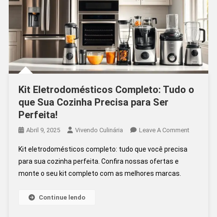
Kit Eletrodomésticos Completo: Tudo o
que Sua Cozinha Precisa para Ser
Perfeita!
On
Abril 9, 2025
Vivendo Culinária
Leave A Comment
Kit
Kit eletrodomésticos completo: tudo que você precisa
Eletrodom
para sua cozinha perfeita. Confira nossas ofertas e
Completo
monte o seu kit completo com as melhores marcas.
Tudo
O
Que
Continue lendo
Sua