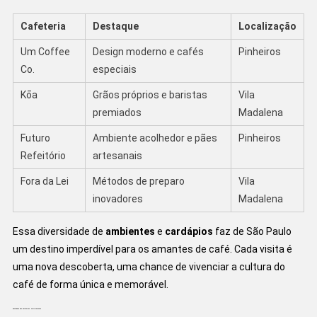
Cafeteria
Destaque
Localização
Um Coffee
Design moderno e cafés
Pinheiros
Co.
especiais
Kōa
Grãos próprios e baristas
Vila
premiados
Madalena
Futuro
Ambiente acolhedor e pães
Pinheiros
Refeitório
artesanais
Fora da Lei
Métodos de preparo
Vila
inovadores
Madalena
Essa diversidade de
ambientes
e
cardápios
faz de São Paulo
um destino imperdível para os amantes de café. Cada visita é
uma nova descoberta, uma chance de vivenciar a cultura do
café de forma única e memorável.
Destaques das Cafeterias Mais Famosas