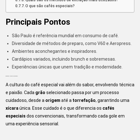
Quais são os métodos de extração mais utilizados?
O que são cafés especiais?
Principais Pontos
São Paulo é referência mundial em consumo de café.
Diversidade de métodos de preparo, como V60 e Aeropress.
Ambientes aconchegantes e inspiradores.
Cardápios variados, incluindo brunch e sobremesas.
Experiências únicas que unem tradição e modernidade.
Explorando o Universo do Café Especial
A cultura do café especial vai além do sabor, envolvendo técnica
e paixão. Cada
grão
selecionado passa por um processo
cuidadoso, desde a
origem
até a
torrefação
, garantindo uma
xícara
única. Esse cuidado é o que diferencia os
cafés
especiais
dos convencionais, transformando cada gole em
uma experiência sensorial.