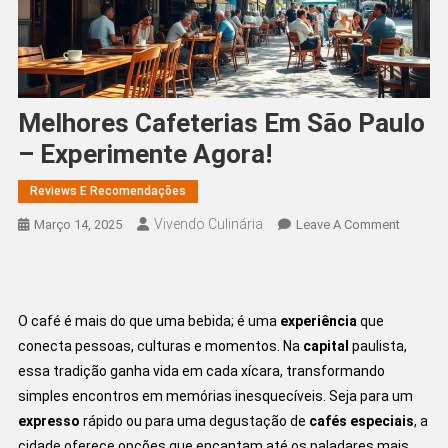
Melhores Cafeterias Em São Paulo
– Experimente Agora!
Reviews E Recomendações
Vivendo Culinária
On
Março 14, 2025
Leave A Comment
Melhore
Cafeteri
Em
São
O café é mais do que uma bebida; é uma
experiência
que
Paulo
conecta pessoas, culturas e momentos. Na
capital
paulista,
–
essa tradição ganha vida em cada xícara, transformando
Experim
simples encontros em memórias inesquecíveis. Seja para um
Agora!
expresso
rápido ou para uma degustação de
cafés especiais
, a
cidade oferece opções que encantam até os paladares mais