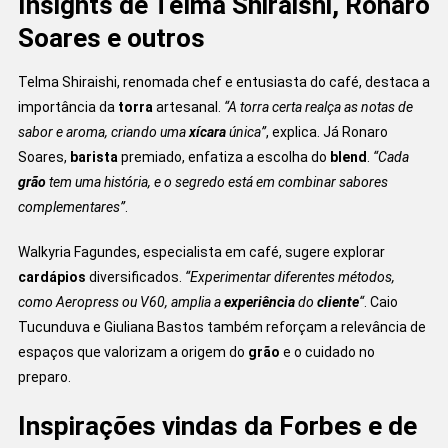
Insights de Telma Shiraishi, Ronaro
Soares e outros
Telma Shiraishi, renomada chef e entusiasta do café, destaca a
importância da
torra
artesanal.
“A torra certa realça as notas de
sabor e aroma, criando uma
xícara
única”
, explica. Já Ronaro
Soares,
barista
premiado, enfatiza a escolha do
blend
.
“Cada
grão
tem uma história, e o segredo está em combinar sabores
complementares”
.
Walkyria Fagundes, especialista em café, sugere explorar
cardápios
diversificados.
“Experimentar diferentes métodos,
como Aeropress ou V60, amplia a
experiência
do
cliente
“
. Caio
Tucunduva e Giuliana Bastos também reforçam a relevância de
espaços que valorizam a origem do
grão
e o cuidado no
preparo.
Inspirações vindas da Forbes e de