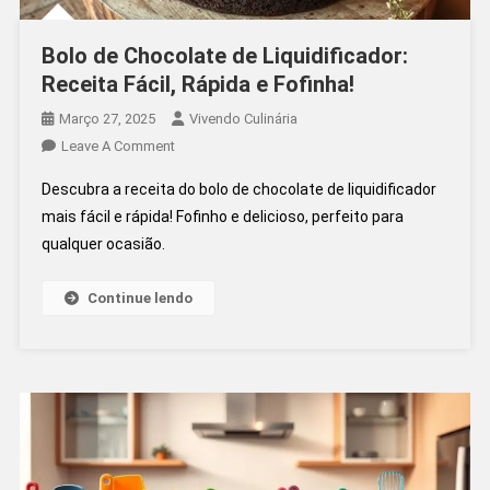
Bolo de Chocolate de Liquidificador:
Receita Fácil, Rápida e Fofinha!
Março 27, 2025
Vivendo Culinária
On
Leave A Comment
Bolo
Descubra a receita do bolo de chocolate de liquidificador
De
mais fácil e rápida! Fofinho e delicioso, perfeito para
Chocolate
qualquer ocasião.
De
Liquidificador:
Receita
Continue lendo
Fácil,
Rápida
E
Fofinha!