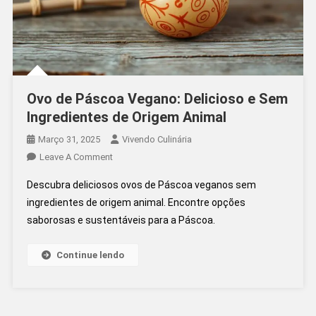
Ovo de Páscoa Vegano: Delicioso e Sem
Ingredientes de Origem Animal
Março 31, 2025
Vivendo Culinária
On
Leave A Comment
Ovo
Descubra deliciosos ovos de Páscoa veganos sem
De
ingredientes de origem animal. Encontre opções
Páscoa
saborosas e sustentáveis para a Páscoa.
Vegano:
Delicioso
E
Continue lendo
Sem
Ingredientes
De