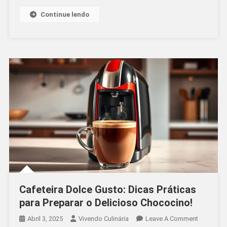
Para
Bolo:
Continue lendo
Cremosa,
Brilhante
E
Irresistível
Cafeteira Dolce Gusto: Dicas Práticas
para Preparar o Delicioso Chococino!
On
Abril 3, 2025
Vivendo Culinária
Leave A Comment