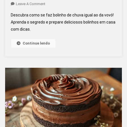
On
Leave A Comment
Como
Descubra como se faz bolinho de chuva igual ao da vovó!
Se
Aprenda o segredo e prepare deliciosos bolinhos em casa
Faz
com dicas.
Bolinho
De
Chuva
Continue lendo
Igual
Ao
Da
Vovó?
Descubra
O
Segredo!