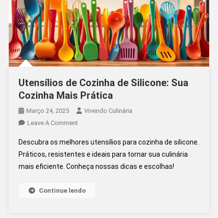
Utensílios de Cozinha de Silicone: Sua
Cozinha Mais Prática
Março 24, 2025
Vivendo Culinária
On
Leave A Comment
Utensílios
Descubra os melhores utensílios para cozinha de silicone.
De
Práticos, resistentes e ideais para tornar sua culinária
Cozinha
mais eficiente. Conheça nossas dicas e escolhas!
De
Silicone:
Sua
Continue lendo
Cozinha
Mais