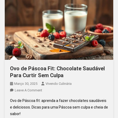
Origem
Animal
Ovo de Páscoa Fit: Chocolate Saudável
Para Curtir Sem Culpa
Março 30, 2025
Vivendo Culinária
On
Leave A Comment
Ovo
Ovo de Páscoa fit: aprenda a fazer chocolates saudáveis
De
e deliciosos. Dicas para uma Páscoa sem culpa e cheia de
Páscoa
sabor!
Fit: