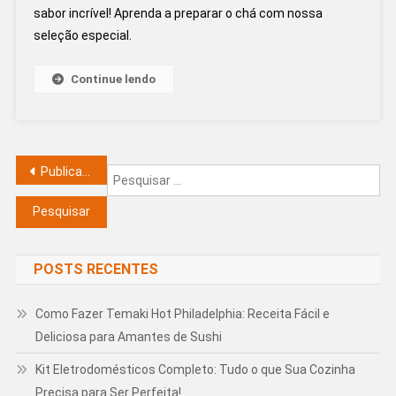
sabor incrível! Aprenda a preparar o chá com nossa
Medidas
seleção especial.
Da
Xícara
De
Continue lendo
Chá
E
Sua
Importância
Navegação por posts
Publicações mais antigas
Pe
Para
por
O
Sabor
Perfeito!
POSTS RECENTES
Como Fazer Temaki Hot Philadelphia: Receita Fácil e
Deliciosa para Amantes de Sushi
Kit Eletrodomésticos Completo: Tudo o que Sua Cozinha
Precisa para Ser Perfeita!