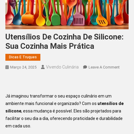
Utensílios De Cozinha De Silicone:
Sua Cozinha Mais Prática
Dicas E Truques
Vivendo Culinária
On
Março 24, 2025
Leave A Comment
Utensíli
De
Cozinha
De
Já imaginou transformar o seu espaço culinário em um
Silicone
ambiente mais funcional e organizado? Com os
utensílios de
Sua
silicone
, essa mudança é possível. Eles são projetados para
Cozinha
facilitar o seu dia a dia, oferecendo praticidade e durabilidade
Mais
em cada uso.
Prática