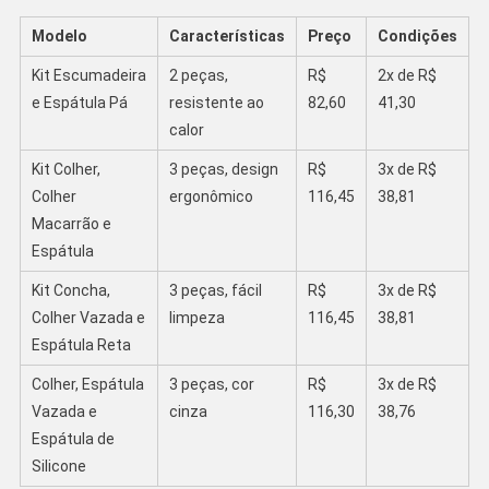
Modelo
Características
Preço
Condições
Kit Escumadeira
2 peças,
R$
2x de R$
e Espátula Pá
resistente ao
82,60
41,30
calor
Kit Colher,
3 peças, design
R$
3x de R$
Colher
ergonômico
116,45
38,81
Macarrão e
Espátula
Kit Concha,
3 peças, fácil
R$
3x de R$
Colher Vazada e
limpeza
116,45
38,81
Espátula Reta
Colher, Espátula
3 peças, cor
R$
3x de R$
Vazada e
cinza
116,30
38,76
Espátula de
Silicone