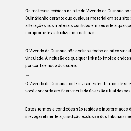
5. Precisão dos materiais
Os materiais exibidos no site da Vivendo de Culinária pod
Culinárianão garante que qualquer material em seu site s
alterações nos materiais contidos em seu site a qualqu
compromete a atualizar os materiais.
6. Ligações
O Vivendo de Culinária não analisou todos os sites vinc
vinculado. A inclusão de qualquer link não implica endoss
por conta e risco do usuário.
Modificações
O Vivendo de Culinária pode revisar estes termos de ser
você concorda em ficar vinculado à versão atual desses
Lei aplicável
Estes termos e condições são regidos e interpretados d
irrevogavelmente à jurisdição exclusiva dos tribunais na