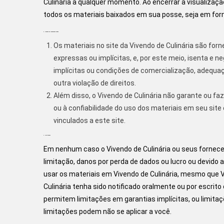
Culinária a qualquer momento. Ao encerrar a visualizaç
todos os materiais baixados em sua posse, seja em for
3. Isenção de responsabilidade
Os materiais no site da Vivendo de Culinária são forn
expressas ou implícitas, e, por este meio, isenta e n
implícitas ou condições de comercialização, adequaçã
outra violação de direitos.
Além disso, o Vivendo de Culinária não garante ou faz
ou à confiabilidade do uso dos materiais em seu site
vinculados a este site.
4. Limitações
Em nenhum caso o Vivendo de Culinária ou seus forneced
limitação, danos por perda de dados ou lucro ou devido
usar os materiais em Vivendo de Culinária, mesmo que V
Culinária tenha sido notificado oralmente ou por escrit
permitem limitações em garantias implícitas, ou limita
limitações podem não se aplicar a você.