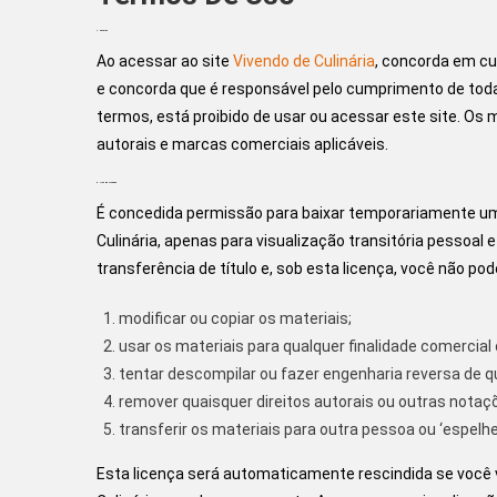
1. Termos
Ao acessar ao site
Vivendo de Culinária
, concorda em cum
e concorda que é responsável pelo cumprimento de toda
termos, está proibido de usar ou acessar este site. Os m
autorais e marcas comerciais aplicáveis.
2. Uso de Licença
É concedida permissão para baixar temporariamente uma
Culinária, apenas para visualização transitória pessoal
transferência de título e, sob esta licença, você não pod
modificar ou copiar os materiais;
usar os materiais para qualquer finalidade comercial 
tentar descompilar ou fazer engenharia reversa de qu
remover quaisquer direitos autorais ou outras notaç
transferir os materiais para outra pessoa ou ‘espelhe
Esta licença será automaticamente rescindida se você v