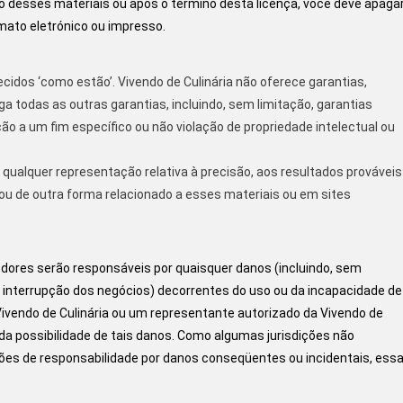
ão desses materiais ou após o término desta licença, você deve apaga
mato eletrónico ou impresso.
ecidos ‘como estão’. Vivendo de Culinária não oferece garantias,
ega todas as outras garantias, incluindo, sem limitação, garantias
o a um fim específico ou não violação de propriedade intelectual ou
 qualquer representação relativa à precisão, aos resultados prováveis ​
 ou de outra forma relacionado a esses materiais ou em sites
ores serão responsáveis ​​por quaisquer danos (incluindo, sem
 a interrupção dos negócios) decorrentes do uso ou da incapacidade de
ivendo de Culinária ou um representante autorizado da Vivendo de
o da possibilidade de tais danos. Como algumas jurisdições não
ções de responsabilidade por danos conseqüentes ou incidentais, ess