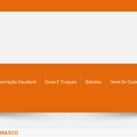
mentação Saudável
Dicas E Truques
Bebidas
Itens De Coz
URRASCO