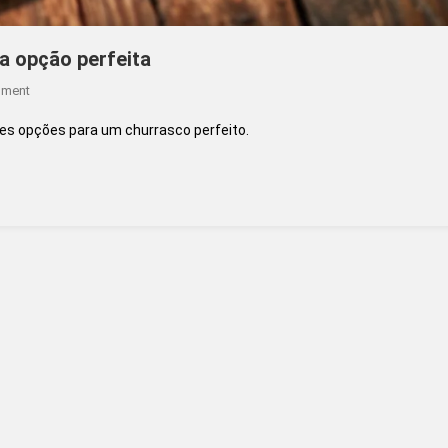
a opção perfeita
On
mment
Faca
es opções para um churrasco perfeito.
Ideal
Para
Churrasco:
Descubra
A
Opção
Perfeita