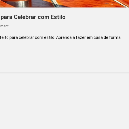
 para Celebrar com Estilo
On
mment
Margarita
rfeito para celebrar com estilo. Aprenda a fazer em casa de forma
Drink:
O
Coquetel
Perfeito
Para
Celebrar
Com
Estilo