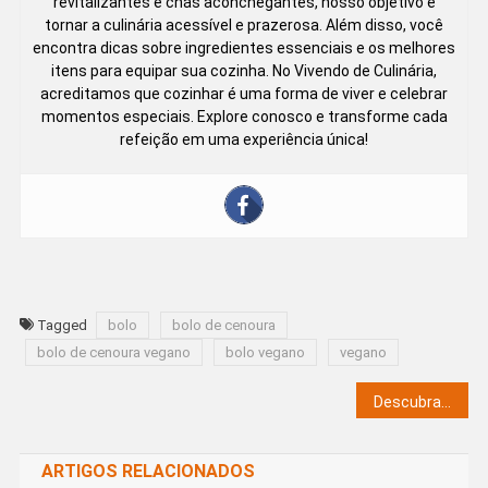
revitalizantes e chás aconchegantes, nosso objetivo é
tornar a culinária acessível e prazerosa. Além disso, você
encontra dicas sobre ingredientes essenciais e os melhores
itens para equipar sua cozinha. No Vivendo de Culinária,
acreditamos que cozinhar é uma forma de viver e celebrar
momentos especiais. Explore conosco e transforme cada
refeição em uma experiência única!
Tagged
bolo
bolo de cenoura
bolo de cenoura vegano
bolo vegano
vegano
Navegação de Post
Descubra o Poder do Tempero Verde em Sua Cozinha
ARTIGOS RELACIONADOS