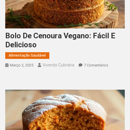
Bolo De Cenoura Vegano: Fácil E
Delicioso
Alimentação Saudável
Vivendo Culinária
Em
Março 2, 2025
7 Comentários
Bolo
De
Cenoura
Vegano:
Fácil
E
Delicioso